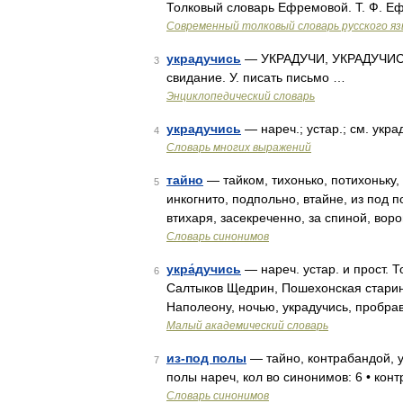
Толковый словарь Ефремовой. Т. Ф. Е
Современный толковый словарь русского я
украдучись
— УКРАДУЧИ, УКРАДУЧИСЬ, н
3
свидание. У. писать письмо …
Энциклопедический словарь
украдучись
— нареч.; устар.; см. укр
4
Словарь многих выражений
тайно
— тайком, тихонько, потихоньку, 
5
инкогнито, подпольно, втайне, из под п
втихаря, засекреченно, за спиной, вор
Словарь синонимов
укра́дучись
— нареч. устар. и прост. Т
6
Салтыков Щедрин, Пошехонская старин
Наполеону, ночью, украдучись, пробра
Малый академический словарь
из-под полы
— тайно, контрабандой, у
7
полы нареч, кол во синонимов: 6 • конт
Словарь синонимов