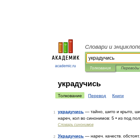
Словари и энциклоп
academic.ru
Толкования
Переводы
украдучись
Толкование
Перевод
Книги
украдучись
— тайно, шито и крыто, ши
1
нареч, кол во синонимов: 5 • из под пол
Словарь синонимов
Украдучись
— нареч. качеств. обстоят
2