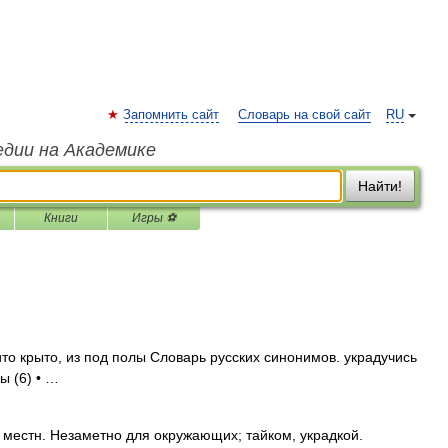
Запомнить сайт
Словарь на свой сайт
RU
едии на Академике
Найти!
Книги
Игры ⚽
то крыто, из под полы Словарь русских синонимов. украдучись
ы (6) • …
. местн. Незаметно для окружающих; тайком, украдкой.