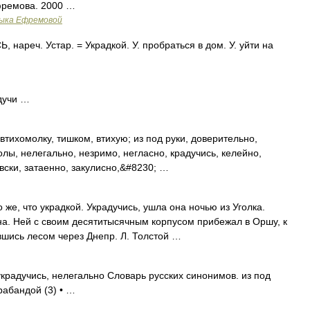
фремова. 2000 …
зыка Ефремовой
ареч. Устар. = Украдкой. У. пробраться в дом. У. уйти на
адучи …
втихомолку, тишком, втихую; из под руки, доверительно,
олы, нелегально, незримо, негласно, крадучись, келейно,
овски, затаенно, закулисно,&#8230; …
о же, что украдкой. Украдучись, ушла она ночью из Уголка.
а. Ней с своим десятитысячным корпусом прибежал в Оршу, к
вшись лесом через Днепр. Л. Толстой …
крадучись, нелегально Словарь русских синонимов. из под
рабандой (3) • …