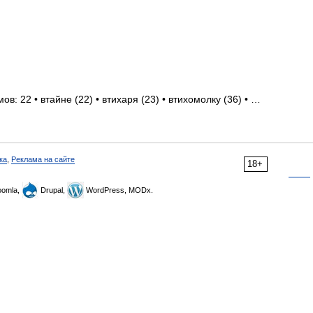
в: 22 • втайне (22) • втихаря (23) • втихомолку (36) • …
ка
,
Реклама на сайте
18+
omla,
Drupal,
WordPress, MODx.