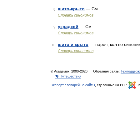
шито-крыто
— См …
8
Словарь синонимов
украдкой
— См …
9
Словарь синонимов
шито и крыто
— нареч, кол во синонимо
10
Словарь синонимов
© Академик, 2000-2026
Обратная связь:
Техподдерж
👣 Путешествия
Экспорт словарей на сайты
, сделанные на PHP,
Jo